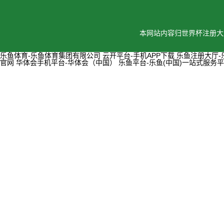
本网站内容归世界杯注册大
乐鱼体育-乐鱼体育集团有限公司
云开平台-手机APP下载
乐鱼注册大厅-
官网
华体会手机平台-华体会（中国）
乐鱼平台-乐鱼(中国)一站式服务