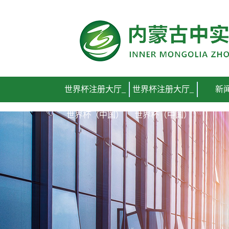
世界杯注册大厅_世界杯（中国）
世界杯注册大厅_
世界杯注册大厅_
新
世界杯（中国）
世界杯（中国）