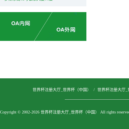
世界杯注册大厅_世界杯（中国）
/
世界杯注册大厅
Copyright © 2002-2026 世界杯注册大厅_世界杯（中国） All rights reserve