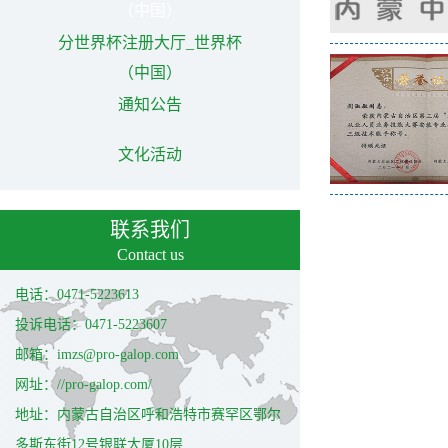
（中国）
分世界杯注册大厅_世界杯
（中国）
通知公告
文化活动
联系我们
Contact us
电话：0471-5223613
投诉电话：0471-5223607
邮箱：imzs@pro-galop.com
网址：//pro-galop.com/
地址：内蒙古自治区呼和浩特市赛罕区鄂尔
多斯东街12号银联大厦10层