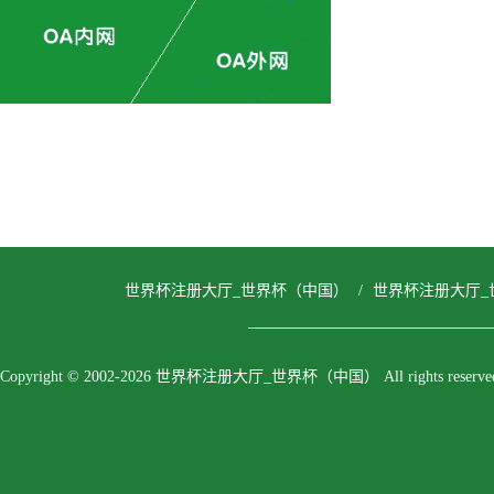
世界杯注册大厅_世界杯（中国）
/
世界杯注册大厅
Copyright © 2002-2026 世界杯注册大厅_世界杯（中国） All rights reserve