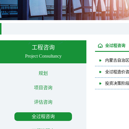
全过程咨询
工程咨询
Project Consultancy
内蒙古自治
全过程造价
规划
投资决策阶段
项目咨询
评估咨询
全过程咨询