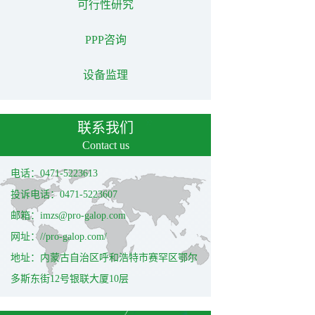
可行性研究
PPP咨询
设备监理
联系我们
Contact us
电话：0471-5223613
投诉电话：0471-5223607
邮箱：imzs@pro-galop.com
网址：//pro-galop.com/
地址：内蒙古自治区呼和浩特市赛罕区鄂尔
多斯东街12号银联大厦10层