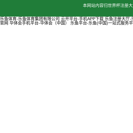
本网站内容归世界杯注册大
乐鱼体育-乐鱼体育集团有限公司
云开平台-手机APP下载
乐鱼注册大厅-
官网
华体会手机平台-华体会（中国）
乐鱼平台-乐鱼(中国)一站式服务