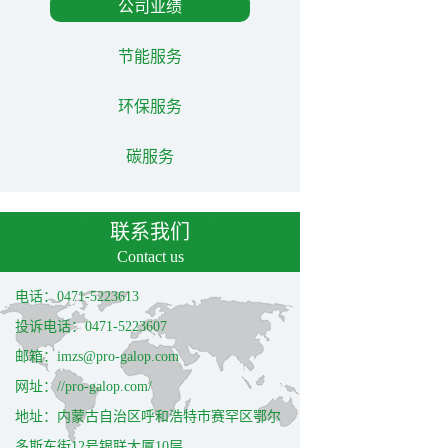
公司业绩
节能服务
环保服务
碳服务
联系我们
Contact us
电话：0471-5223613
投诉电话：0471-5223607
邮箱：imzs@pro-galop.com
网址：//pro-galop.com/
地址：内蒙古自治区呼和浩特市赛罕区鄂尔
多斯东街12号银联大厦10层