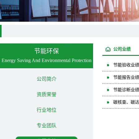
公司业绩
节能环保
Energy Saving And Environmental Protection
节能验收业绩
节能报告业绩
公司简介
节能诊断业绩
资质荣誉
碳核查、碳达
行业地位
专业团队