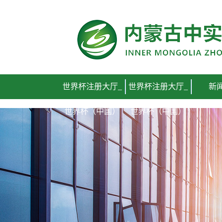
世界杯注册大厅_世界杯（中国）
世界杯注册大厅_
世界杯注册大厅_
新
世界杯（中国）
世界杯（中国）