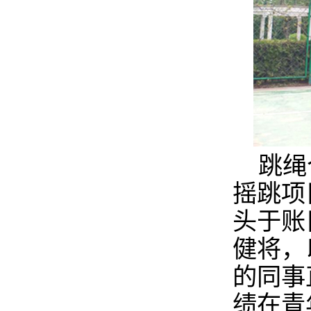
跳绳
摇跳项
头于账
健将，
的同事
绩在青