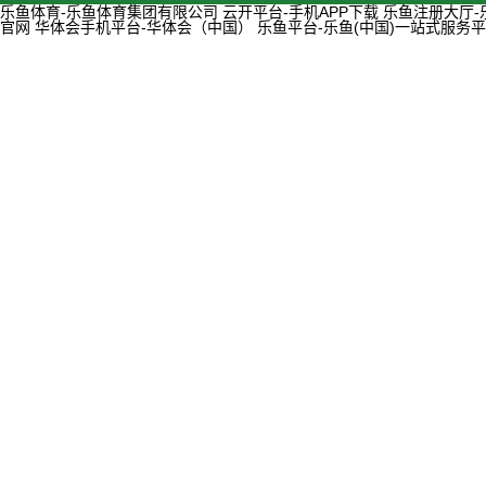
乐鱼体育-乐鱼体育集团有限公司
云开平台-手机APP下载
乐鱼注册大厅-
官网
华体会手机平台-华体会（中国）
乐鱼平台-乐鱼(中国)一站式服务