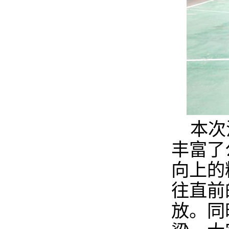
本次
丰富了
向上的
往直前
放。同