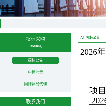
招标公告
招标采购
Bidding
202
招标公告
中标公示
国际贸易代理
项
202
联系我们