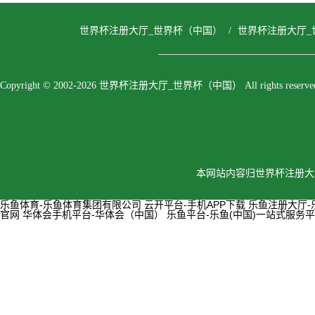
世界杯注册大厅_世界杯（中国）
/
世界杯注册大厅
Copyright © 2002-2026 世界杯注册大厅_世界杯（中国） All rights reserve
本网站内容归世界杯注册大
乐鱼体育-乐鱼体育集团有限公司
云开平台-手机APP下载
乐鱼注册大厅-
官网
华体会手机平台-华体会（中国）
乐鱼平台-乐鱼(中国)一站式服务