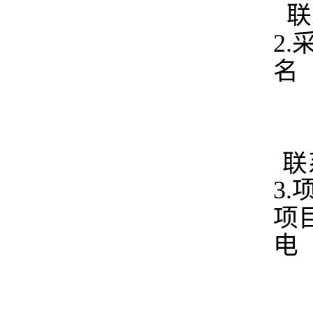
联
2.
名
联
3.
项
电