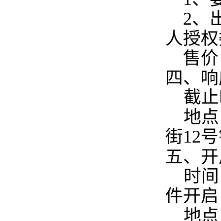
2
、
人授权
售价
四、响
截止
地点
街12
五、开
时间
件开启
地点