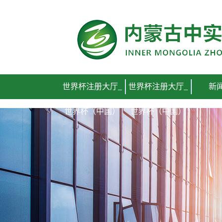
世界杯注册大厅_世界杯（中国）
世界杯注册大厅_
世界杯注册大厅_
新
世界杯（中国）
世界杯（中国）