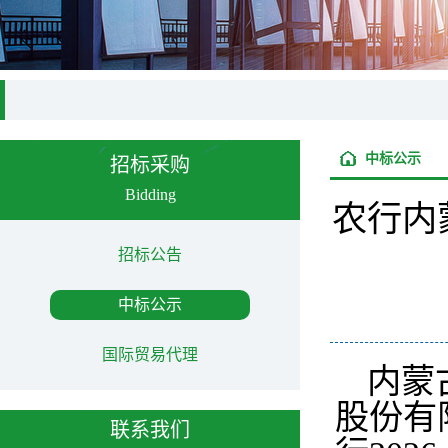
中标公示
招标采购
Bidding
农行内
招标公告
中标公示
国际贸易代理
内蒙
股份有
联系我们