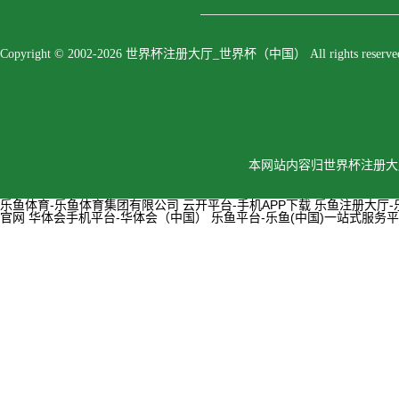
Copyright © 2002-2026 世界杯注册大厅_世界杯（中国） All rights reserve
本网站内容归世界杯注册大
乐鱼体育-乐鱼体育集团有限公司
云开平台-手机APP下载
乐鱼注册大厅-
官网
华体会手机平台-华体会（中国）
乐鱼平台-乐鱼(中国)一站式服务