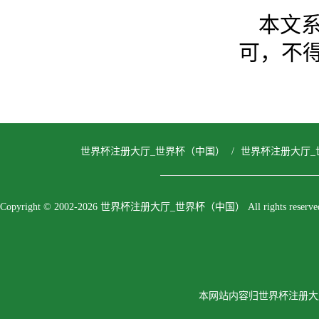
本文
可，不
世界杯注册大厅_世界杯（中国）
/
世界杯注册大厅
Copyright © 2002-2026 世界杯注册大厅_世界杯（中国） All rights reserve
本网站内容归世界杯注册大