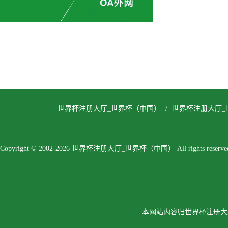
世界杯注册大厅_世界杯（中国）
/
世界杯注册大厅
Copyright © 2002-2026 世界杯注册大厅_世界杯（中国） All rights reserve
本网站内容归世界杯注册大