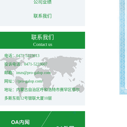
公司业绩
联系我们
联系我们
Contact us
电话：0471-5223613
投诉电话：0471-5223607
邮箱：imzs@pro-galop.com
网址：//pro-galop.com/
地址：内蒙古自治区呼和浩特市赛罕区鄂尔
多斯东街12号银联大厦10层