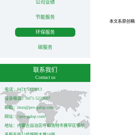
公司业绩
节能服务
本文系原创稿
环保服务
碳服务
联系我们
Contact us
电话：0471-5223613
投诉电话：0471-5223607
邮箱：imzs@pro-galop.com
网址：//pro-galop.com/
地址：内蒙古自治区呼和浩特市赛罕区鄂尔
多斯东街12号银联大厦10层