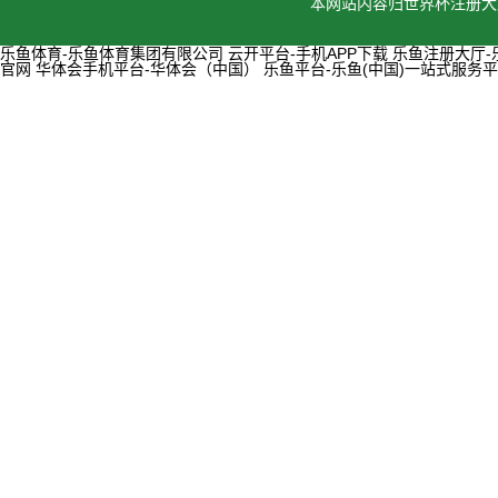
本网站内容归世界杯注册大
乐鱼体育-乐鱼体育集团有限公司
云开平台-手机APP下载
乐鱼注册大厅-
官网
华体会手机平台-华体会（中国）
乐鱼平台-乐鱼(中国)一站式服务