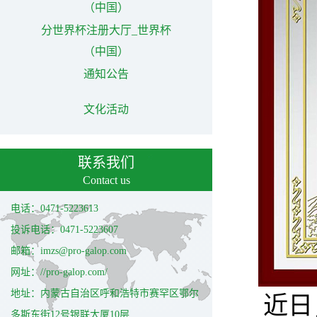
（中国）
分世界杯注册大厅_世界杯
（中国）
通知公告
文化活动
联系我们
Contact us
电话：0471-5223613
投诉电话：0471-5223607
邮箱：imzs@pro-galop.com
网址：//pro-galop.com/
地址：内蒙古自治区呼和浩特市赛罕区鄂尔
近日
多斯东街12号银联大厦10层